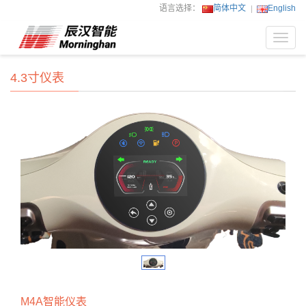
语言选择：
简体中文
English
Toggl
navig
4.3寸仪表
M4A智能仪表