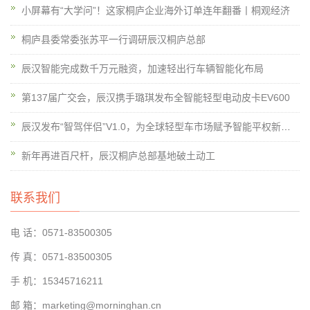
小屏幕有“大学问”！这家桐庐企业海外订单连年翻番丨桐观经济
桐庐县委常委张苏平一行调研辰汉桐庐总部
辰汉智能完成数千万元融资，加速轻出行车辆智能化布局
第137届广交会，辰汉携手璐琪发布全智能轻型电动皮卡EV600
辰汉发布“智驾伴侣”V1.0，为全球轻型车市场赋予智能平权新动能
新年再进百尺杆，辰汉桐庐总部基地破土动工
联系我们
电 话：0571-83500305
传 真：0571-83500305
手 机：15345716211
邮 箱：marketing@morninghan.cn