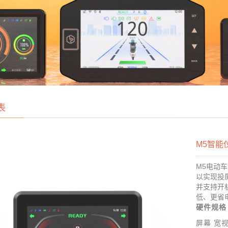
表
M5智能
M5电动
以实现投
并支持开
低、更省
硬件规格
屏幕
宽