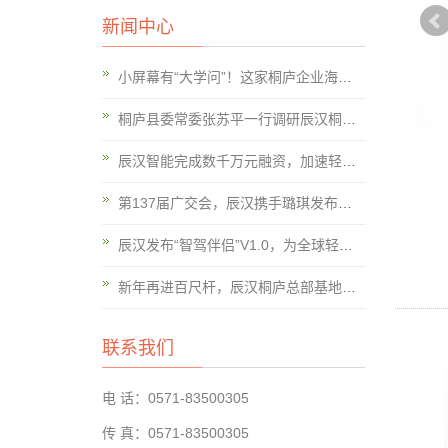
新闻中心
小屏幕有“大学问”！这家桐庐企业海外订单连年翻番丨桐观经济
桐庐县委常委张苏平一行调研辰汉桐庐总部
辰汉智能完成数千万元融资，加速轻出行车辆智能化布局
第137届广交会，辰汉携手璐琪发布全智能轻型电动皮卡EV600
辰汉发布“智驾伴侣”V1.0，为全球轻型车市场赋予智能平权新动能
新年再进百尺杆，辰汉桐庐总部基地破土动工
联系我们
电 话：0571-83500305
传 真：0571-83500305