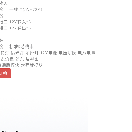
输入
接口
一线通
(5V~72V)
接口
接口
12V输入*6
接口
12V输出*6
级
接口
标准
9芯线束
右转灯
远光灯
示廓灯
12V电源 电压切换 电池电量
仪表负极 公头 后视图
 普通版模块 增强版模块
订购