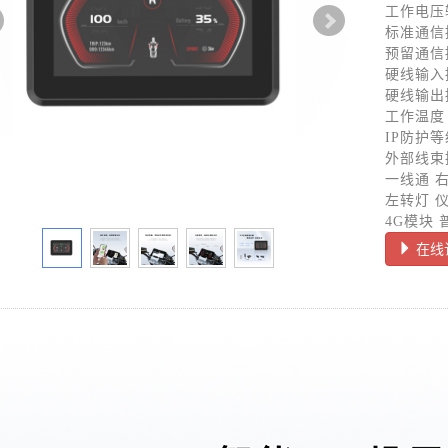
工作电压
标准通信
预留通信
硬线输入
硬线输出
工作温度
IP防护等
外部线束
一线通
左转灯 
4G模块
在线